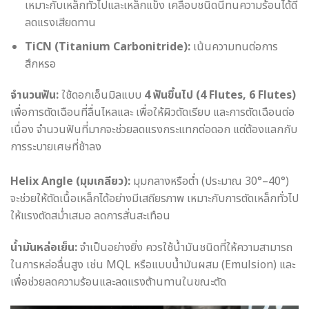
เหมาะกับเหล็กทั่วไปและเหล็กแข็ง เคลือบชนิดนี้ทนความร้อนได้ดี
ลดแรงเสียดทาน
TiCN (Titanium Carbonitride):
เน้นความทนต่อการ
สึกหรอ
จำนวนฟัน:
ใช้ดอกเอ็นมิลแบบ
4 ฟันขึ้นไป (4 Flutes, 6 Flutes)
เพื่อการตัดเฉือนที่ลื่นไหลและ เพื่อให้ผิวตัดเรียบ และการตัดเฉือนต่อ
เนื่อง จำนวนฟันที่มากจะช่วยลดแรงกระแทกต่อดอก แต่ต้องแลกกับ
การระบายเศษที่ช้าลง
Helix Angle (มุมเกลียว):
มุมกลางหรือต่ำ (ประมาณ 30°–40°)
จะช่วยให้ตัดเนื้อเหล็กได้อย่างมีเสถียรภาพ เหมาะกับการตัดเหล็กทั่วไป
ให้แรงตัดสม่ำเสมอ ลดการสั่นสะเทือน
น้ำมันหล่อเย็น:
จำเป็นอย่างยิ่ง ควรใช้น้ำมันชนิดที่ให้ความสามารถ
ในการหล่อลื่นสูง เช่น MQL หรือแบบน้ำมันผสม (Emulsion) และ
เพื่อช่วยลดความร้อนและลดแรงต้านทานในขณะตัด