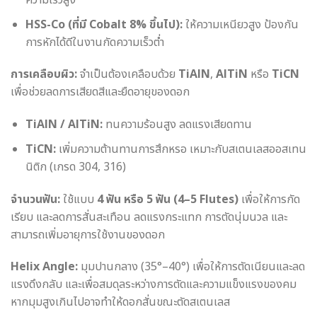
HSS-Co (ที่มี Cobalt 8% ขึ้นไป):
ให้ความเหนียวสูง ป้องกัน
การหักได้ดีในงานกัดความเร็วต่ำ
การเคลือบผิว:
จำเป็นต้องเคลือบด้วย
TiAlN
,
AlTiN
หรือ
TiCN
เพื่อช่วยลดการเสียดสีและยืดอายุของดอก
TiAlN / AlTiN:
ทนความร้อนสูง ลดแรงเสียดทาน
TiCN:
เพิ่มความต้านทานการสึกหรอ เหมาะกับสเตนเลสออสเทน
นิติก (เกรด 304, 316)
จำนวนฟัน:
ใช้แบบ
4 ฟัน หรือ 5 ฟัน (4–5 Flutes)
เพื่อให้การกัด
เรียบ และลดการสั่นสะเทือน ลดแรงกระแทก การตัดนุ่มนวล และ
สามารถเพิ่มอายุการใช้งานของดอก
Helix Angle:
มุมปานกลาง (35°–40°) เพื่อให้การตัดเนียนและลด
แรงดึงกลับ และเพื่อสมดุลระหว่างการตัดและความแข็งแรงของคม
หากมุมสูงเกินไปอาจทำให้ดอกสั่นขณะตัดสเตนเลส