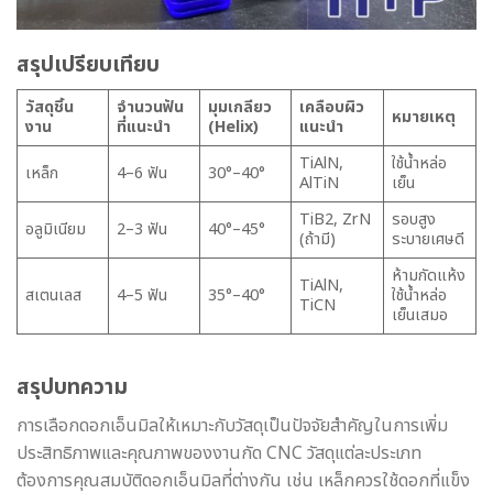
สรุปเปรียบเทียบ
วัสดุชิ้น
จำนวนฟัน
มุมเกลียว
เคลือบผิว
หมายเหตุ
งาน
ที่แนะนำ
(Helix)
แนะนำ
TiAlN,
ใช้น้ำหล่อ
เหล็ก
4–6 ฟัน
30°–40°
AlTiN
เย็น
TiB2, ZrN
รอบสูง
อลูมิเนียม
2–3 ฟัน
40°–45°
(ถ้ามี)
ระบายเศษดี
ห้ามกัดแห้ง
TiAlN,
สเตนเลส
4–5 ฟัน
35°–40°
ใช้น้ำหล่อ
TiCN
เย็นเสมอ
สรุปบทความ
การเลือกดอกเอ็นมิลให้เหมาะกับวัสดุเป็นปัจจัยสำคัญในการเพิ่ม
ประสิทธิภาพและคุณภาพของงานกัด CNC วัสดุแต่ละประเภท
ต้องการคุณสมบัติดอกเอ็นมิลที่ต่างกัน เช่น เหล็กควรใช้ดอกที่แข็ง