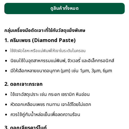
ดูสินค้าทั้งหมด
กลุ่มเครื่องมือตัดเจาะที่ใช้กับวัสดุแข็งพิเศษ
1.
ครีมเพชร (Diamond Paste)
ใช้ขัดผิวโลหะหรือแม่พิมพ์ให้เงาในระดับไมครอน
นิยมใช้ในอุตสาหกรรมแม่พิมพ์, จิวเวลรี่ และอิเล็กทรอนิกส์
มีให้เลือกหลายขนาดอนุภาค (µm) เช่น 1µm, 3µm, 6µm
2.
ดอกเจาะกระจก
ใช้เจาะวัสดุเปราะ เช่น กระจก เซรามิก หินอ่อน
หัวดอกเคลือบเพชร ทนทาน เจาะได้โดยไม่แตก
ควรใช้คู่กับน้ำหล่อเย็นเพื่อลดความร้อน
3.
ดอกเจียรคาร์ไบด์