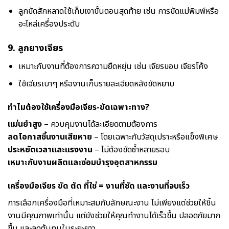
ลูกขัดสักหลาดใช้เก็บเงาขั้นตอนสุดท้าย เช่น การขัดแม่พิมพ์หรือ
อะไหล่เครื่องประดับ
9.
ลูกยางเจียร
เหมาะกับงานที่ต้องการความยืดหยุ่น เช่น เจียรขอบ เจียรโค้ง
ใช้เจียรเบาๆ หรืองานเก็บรายละเอียดหลังขัดหยาบ
ทำไมต้องใช้เครื่องมือเจียร-ขัดเฉพาะทาง?
แม่นยำสูง
– ควบคุมงานได้ละเอียดตามต้องการ
ลดโอกาสชิ้นงานเสียหาย
– โดยเฉพาะกับวัสดุเปราะหรือแข็งพิเศษ
ประหยัดเวลาและแรงงาน
– ไม่ต้องขัดซ้ำหลายรอบ
เหมาะกับงานผลิตและซ่อมบำรุงอุตสาหกรรม
เครื่องมือเจียร ขัด ตัด ที่ใช่ = งานที่ชัด และงานที่จบเร็ว
การเลือกเครื่องมือที่เหมาะสมกับลักษณะงาน ไม่เพียงแต่ช่วยให้ชิ้น
งานมีคุณภาพเท่านั้น แต่ยังช่วยให้คุณทำงานได้เร็วขึ้น ปลอดภัยมาก
ขึ้น และลดต้นทุนในระยะยาว