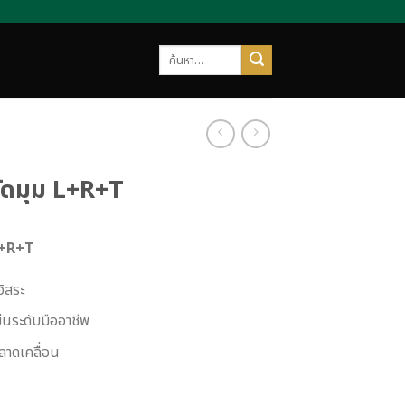
ค้นหา:
วัดมุม L+R+T
 L+R+T
อิสระ
่นระดับมืออาชีพ
ลาดเคลื่อน