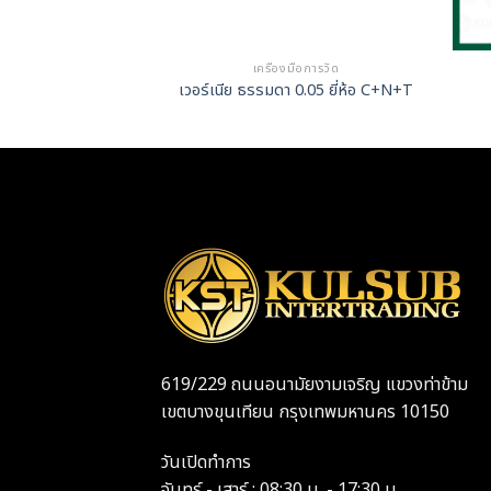
มือการวัด
เครื่องมือการวัด
นดิเคเตอร์ HP
เวอร์เนีย ธรรมดา 0.05 ยี่ห้อ C+N+T
619/229 ถนนอนามัยงามเจริญ แขวงท่าข้าม
เขตบางขุนเทียน กรุงเทพมหานคร 10150
วันเปิดทำการ
จันทร์ - เสาร์ : 08:30 น. - 17:30 น.