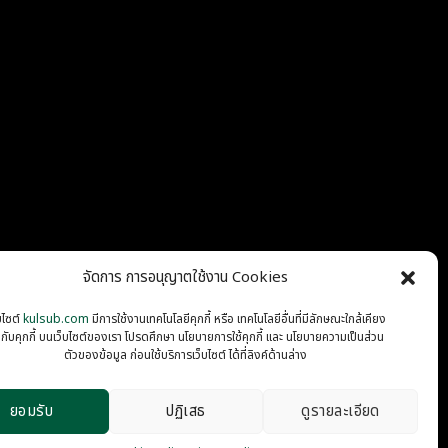
จัดการ การอนุญาตใช้งาน Cookies
บไซต์
kulsub.com
มีการใช้งานเทคโนโลยีคุกกี้ หรือ เทคโนโลยีอื่นที่มีลักษณะใกล้เคียง
นกับคุกกี้ บนเว็บไซต์ของเรา โปรดศึกษา นโยบายการใช้คุกกี้ และ นโยบายความเป็นส่วน
PRIVACY
COOKIES
ตัวของข้อมูล ก่อนใช้บริการเว็บไซต์ ได้ที่ลิงค์ด้านล่าง
ยอมรับ
ปฏิเสธ
ดูรายละเอียด