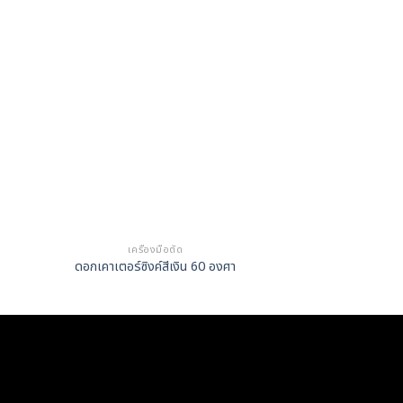
เครื่องมือตัด
ดอกนำศ
ดอกเคาเตอร์ซิงค์สีเงิน 60 องศา
ดอกนำศูนย์ไฮส