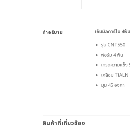
เอ็นมิลคาร์ไบ 4ฟัน
คำอธิบาย
รุ่น CNT550
ฟอร์ม 4 ฟัน
เกรดความแข็ง
เคลือบ TiALN
มุม 45 องศา
สินค้าที่เกี่ยวข้อง