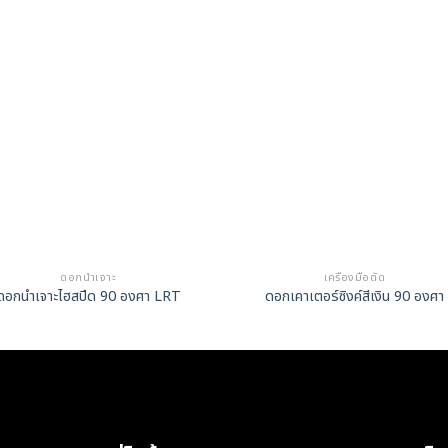
ดอกนำเจาะ
เครื่องมือตัด
ดอกนำเจาะไฮสปีด 90 องศา LRT
ดอกเคาเตอร์ซิงค์สีเงิน 90 องศา