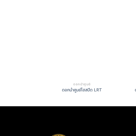
ดอกนำศูนย์
ดอกนำศูนย์ไฮสปีด LRT