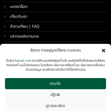
แคตตาล็อค
เกี่ยวกับเรา
คำถามที่พบ | FAQ
บริการหลังการขาย
จัดการ การอนุญาตใช้งาน Cookies
เว็บไซต์
kulsub.com
มีการใช้งานเทคโนโลยีคุกกี้ หรือ เทคโนโลยีอื่นที่มีลักษณะใกล้เคียง
กันกับคุกกี้ บนเว็บไซต์ของเรา โปรดศึกษา นโยบายการใช้คุกกี้ และ นโยบายความเป็นส่วน
ตัวของข้อมูล ก่อนใช้บริการเว็บไซต์ ได้ที่ลิงค์ด้านล่าง
ยอมรับ
© 2026 KULSUB INTERTRADING
PRIVACY
COOKIES
ปฏิเสธ
ดูรายละเอียด