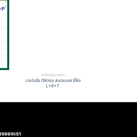
เครื่องมือการวัด
เวอร์เนีย ดิจิตอล สแตนเลส ยี่ห้อ
L+R+T
การของเรา