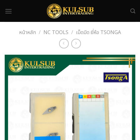
Skip
to
content
หน้าหลัก
/
NC TOOLS
/
เม็ดมีด ยี่ห้อ TSONGA