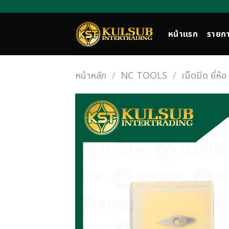
Skip
to
content
หน้าแรก
รายกา
หน้าหลัก
/
NC TOOLS
/
เม็ดมีด ยี่