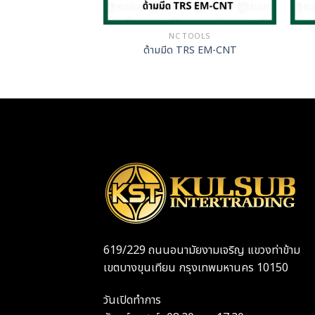
TOOLS
NC TOOLS
 ยี่ห้อ Tsonga
ด้ามมีด TRS EM-CNT
160408
619/229 ถนนอนามัยงามเจริญ แขวงท่าข้าม
เขตบางขุนเทียน กรุงเทพมหานคร 10150
วันเปิดทำการ