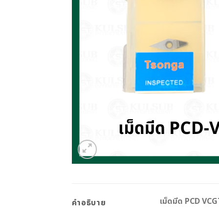
เม็ดมีด PCD VCG
คำอธิบาย