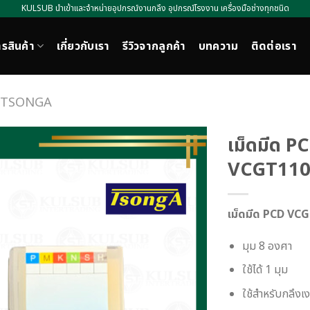
KULSUB นำเข้าและจำหน่ายอุปกรณ์งานกลึง อุปกรณ์โรงงาน เครื่องมือช่างทุกชนิด
รสินค้า
เกี่ยวกับเรา
รีวิวจากลูกค้า
บทความ
ติดต่อเรา
ห้อ TSONGA
เม็ดมีด PC
VCGT110
เม็ดมีด PCD VCG
มุม 8 องศา
ใช้ได้ 1 มุม
ใช้สำหรับกลึงเง