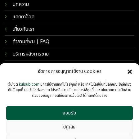
บทความ
แคตตาล็อค
เกี่ยวกับเรา
คำถามที่พบ | FAQ
บริการหลังการขาย
จัดการ การอนุญาตใช้งาน Cookies
เว็บไซต์
kulsub.com
มีการใช้งานเทคโนโลยีคุกกี้ หรือ เทคโนโลยีอื่นที่มีลักษณะใกล้เคียง
กันกับคุกกี้ บนเว็บไซต์ของเรา โปรดศึกษา นโยบายการใช้คุกกี้ และ นโยบายความเป็นส่วน
ตัวของข้อมูล ก่อนใช้บริการเว็บไซต์ ได้ที่ลิงค์ด้านล่าง
ยอมรับ
© 2026 KULSUB INTERTRADING
PRIVACY
COOKIES
ปฏิเสธ