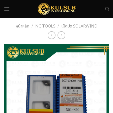
Skip
to
content
หน้าหลัก
/
NC TOOLS
/
เม็ดมีด SOLARWIND