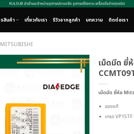
KULSUB นำเข้าและจำหน่ายอุปกรณ์งานกลึง อุปกรณ์โรงงาน เครื่องมือช่างทุกชนิด
รสินค้า
เกี่ยวกับเรา
รีวิวจากลูกค้า
บทความ
ติดต่อเรา
ห้อ MITSUBISHI
เม็ดมีด ยี
CCMT09
เม็ดมีด ยี่ห้อ 
ของแท้
เกรด VP15TF