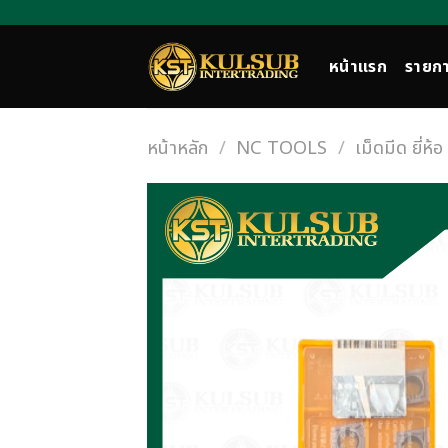
Skip
to
content
หน้าแรก
รายกา
หน้าหลัก
/
NC TOOLS
/
เม็ดมีด ยี่