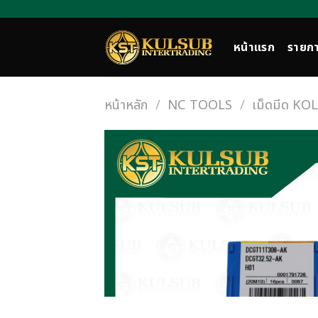
Skip
to
content
หน้าแรก
รายกา
หน้าหลัก
/
NC TOOLS
/
เม็ดมีด KO