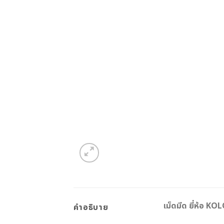
เม็ดมีด ยี่ห้อ 
คำอธิบาย