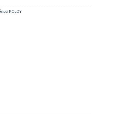
ม็ดมีด KOLOY