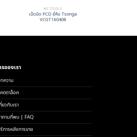
NC TOOLS
NC TO
เม็ดมีด PCD ยี่ห้อ Tsonga
เม็ดมีด CBN ย
VCGT160408
VNGA16
การของเรา
ทความ
คตตาล็อค
กี่ยวกับเรา
ำถามที่พบ | FAQ
ริการหลังการขาย