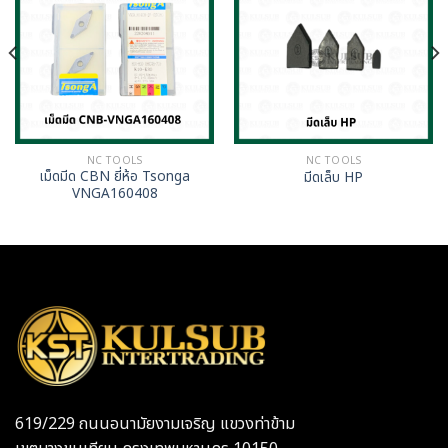
NC TOOLS
NC TOOLS
เม็ดมีด CBN ยี่ห้อ Tsonga
มีดเล็บ HP
VNGA160408
619/229 ถนนอนามัยงามเจริญ แขวงท่าข้าม