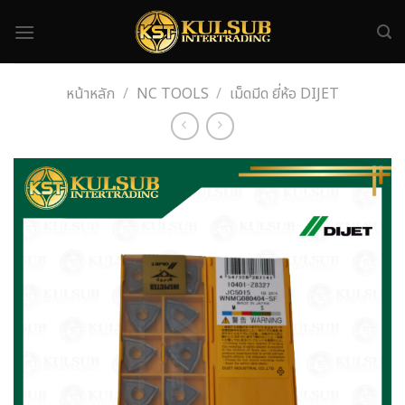
Skip
to
content
หน้าหลัก
/
NC TOOLS
/
เม็ดมีด ยี่ห้อ DIJET