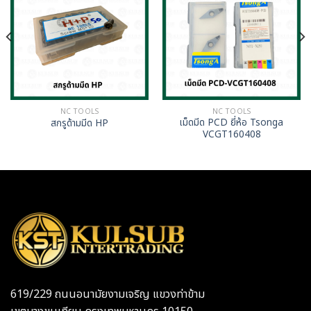
NC TOOLS
NC TOOLS
เม็ดมีด PCD ยี่ห้อ Tsonga
สกรูด้ามมีด HP
VCGT160408
619/229 ถนนอนามัยงามเจริญ แขวงท่าข้าม