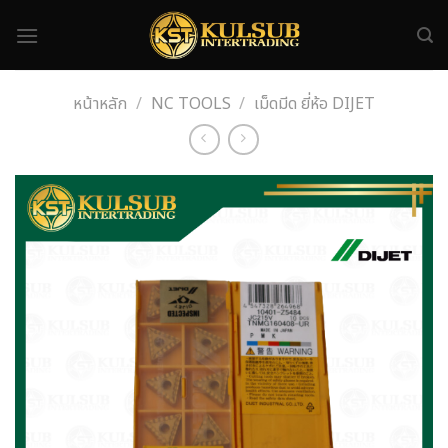
Skip
to
content
หน้าหลัก
/
NC TOOLS
/
เม็ดมีด ยี่ห้อ DIJET