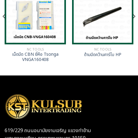
NC TOOLS
NC TOOLS
เม็ดมีด CBN ยี่ห้อ Tsonga
ด้ามมีดคว้านคาร์ไบ HP
VNGA160408
619/229 ถนนอนามัยงามเจริญ แขวงท่าข้าม