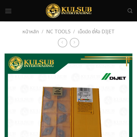
Skip
to
content
หน้าหลัก
/
NC TOOLS
/
เม็ดมีด ยี่ห้อ DIJET