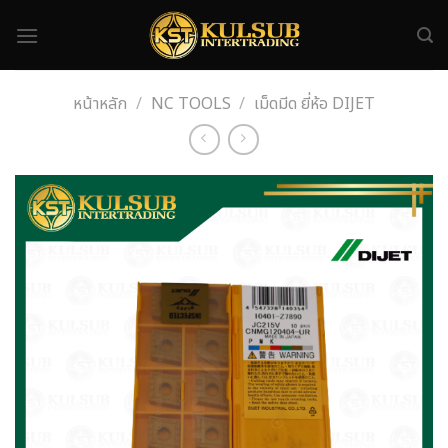
Skip
to
content
หน้าหลัก
/
NC TOOLS
/
เม็ดมีด ยี่ห้อ DIJET