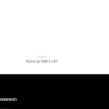
หัวปาด
หัวปาด รุ่น KM13 LRT
การของเรา