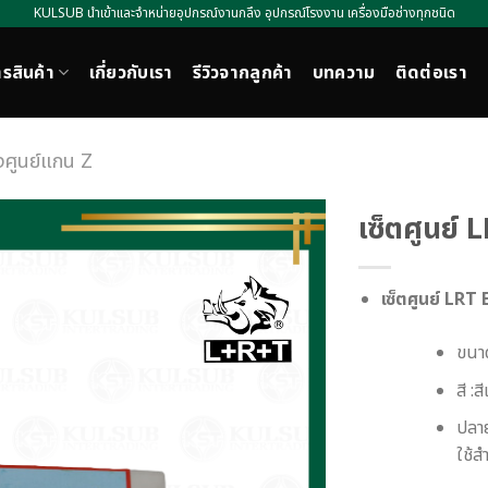
KULSUB นำเข้าและจำหน่ายอุปกรณ์งานกลึง อุปกรณ์โรงงาน เครื่องมือช่างทุกชนิด
รสินค้า
เกี่ยวกับเรา
รีวิวจากลูกค้า
บทความ
ติดต่อเรา
้งศูนย์แกน Z
เซ็ตศูนย์
เซ็ตศูนย์ LRT
ขนา
สี :สี
ปลาย
ใช้ส