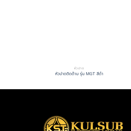
วปาด
หัวปาด
าม รุ่น SEMT13
หัวปาดติดด้าม รุ่น MGT สีดำ