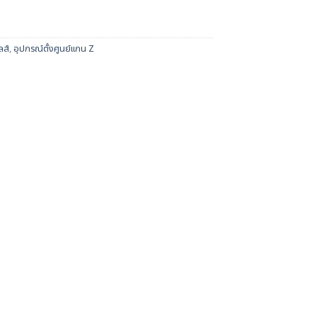
ลส์
,
อุปกรณ์ตั้งศูนย์แกน Z