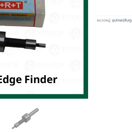
หมวดหมู่:
อุปกรณ์จับทู