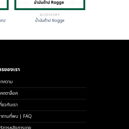
ACCESSORY
ronz
น้ำมันต๊าป Rogge
การของเรา
ทความ
คตตาล็อค
กี่ยวกับเรา
ำถามที่พบ | FAQ
ริการหลังการขาย