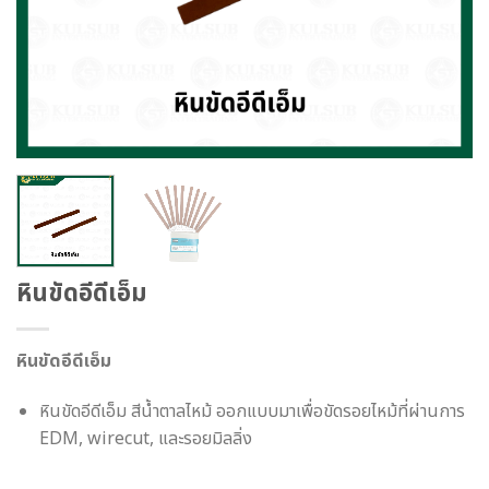
หินขัดอีดีเอ็ม
หินขัดอีดีเอ็ม
หินขัดอีดีเอ็ม สีน้ำตาลไหม้ ออกแบบมาเพื่อขัดรอยไหม้ที่ผ่านการ
EDM, wirecut, และรอยมิลลิ่ง