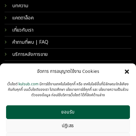
บทความ
แคตตาล็อค
เกี่ยวกับเรา
คำถามที่พบ | FAQ
บริการหลังการขาย
จัดการ การอนุญาตใช้งาน Cookies
เว็บไซต์
kulsub.com
มีการใช้งานเทคโนโลยีคุกกี้ หรือ เทคโนโลยีอื่นที่มีลักษณะใกล้เคียง
กันกับคุกกี้ บนเว็บไซต์ของเรา โปรดศึกษา นโยบายการใช้คุกกี้ และ นโยบายความเป็นส่วน
ตัวของข้อมูล ก่อนใช้บริการเว็บไซต์ ได้ที่ลิงค์ด้านล่าง
ยอมรับ
© 2026 KULSUB INTERTRADING
PRIVACY
COOKIES
ปฏิเสธ