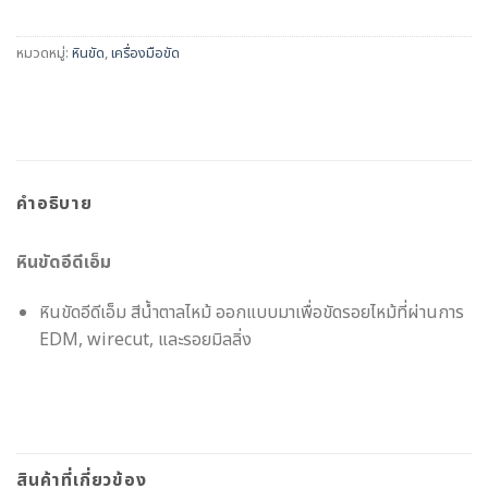
หมวดหมู่:
หินขัด
,
เครื่องมือขัด
คำอธิบาย
หินขัดอีดีเอ็ม
หินขัดอีดีเอ็ม สีน้ำตาลไหม้ ออกแบบมาเพื่อขัดรอยไหม้ที่ผ่านการ
EDM, wirecut, และรอยมิลลิ่ง
สินค้าที่เกี่ยวข้อง