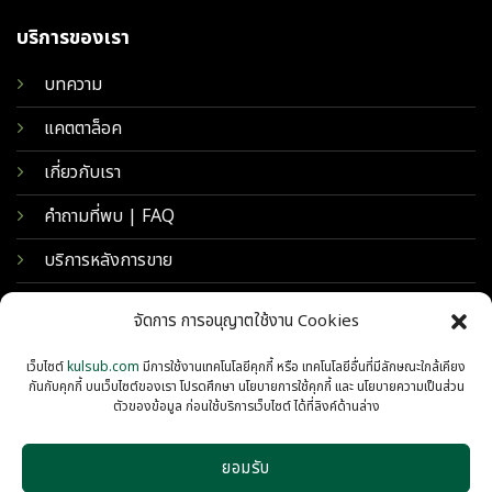
บริการของเรา
บทความ
แคตตาล็อค
เกี่ยวกับเรา
คำถามที่พบ | FAQ
บริการหลังการขาย
จัดการ การอนุญาตใช้งาน Cookies
เว็บไซต์
kulsub.com
มีการใช้งานเทคโนโลยีคุกกี้ หรือ เทคโนโลยีอื่นที่มีลักษณะใกล้เคียง
กันกับคุกกี้ บนเว็บไซต์ของเรา โปรดศึกษา นโยบายการใช้คุกกี้ และ นโยบายความเป็นส่วน
ตัวของข้อมูล ก่อนใช้บริการเว็บไซต์ ได้ที่ลิงค์ด้านล่าง
ยอมรับ
© 2026 KULSUB INTERTRADING