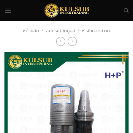
Skip
to
content
หน้าหลัก
/
อุปกรณ์จับทูลส์
/
หัวจับดอกสว่าน