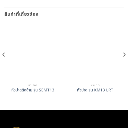
สินค้าที่เกี่ยวข้อง
หัวปาด
หัวปาด
หัวปาดติดด้าม รุ่น SEMT13
หัวปาด รุ่น KM13 LRT