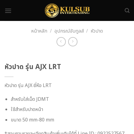
Skip
to
content
หน้าหลัก
/
อุปกรณ์จับทูลส์
/
หัวปาด
หัวปาด รุ่น AJX LRT
หัวปาด รุ่น AJX ยี่ห้อ LRT
สำหรับใส่เม็ด JDMT
ใช้สำหรับปาดหน้า
ขนาด 50 mm-80 mm
*สอบถามรายละเอียดสินค้าเพิ่มเติมได้ที่ Line ID : 0922527567