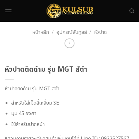
Skip
to
content
หน้าหลัก
/
อุปกรณ์จับทูลส์
/
หัวปาด
หัวปาดติดด้าม รุ่น MGT สีดำ
หัวปาดติดด้าม รุ่น MGT สีดำ
สำหรับใส่เม็ดสี่เหลี่ยม SE
มุม 45 องศา
ใช้สำหรับปาดหน้า
*สอบถามรายละเอียดสินค้าเพิ่มเติมได้ที่ Line ID : 0922527567