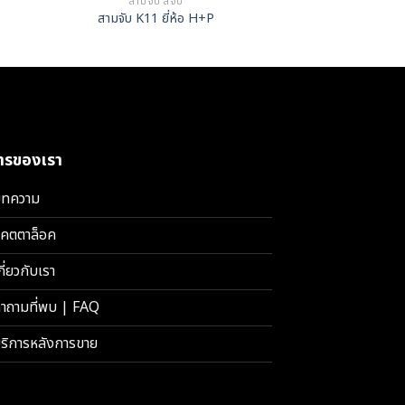
สามจับ สี่จับ
สามจับ ส
สามจับ K11 ยี่ห้อ H+P
สามจับ มีรู K21 
การของเรา
ทความ
คตตาล็อค
กี่ยวกับเรา
ำถามที่พบ | FAQ
ริการหลังการขาย