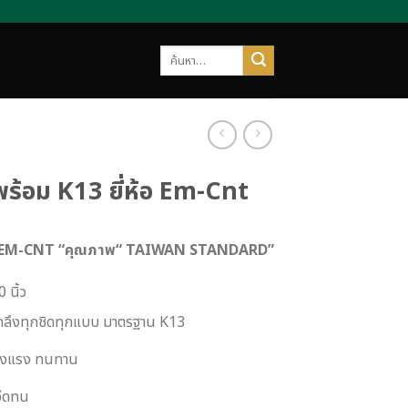
ค้นหา:
พร้อม K13 ยี่ห้อ Em-Cnt
ีรู EM-CNT “คุณภาพ“ TAIWAN STANDARD”
 นิ้ว
องกลึงทุกชิดทุกแบบ มาตรฐาน K13
ข็งแรง ทนทาน
อึดทน