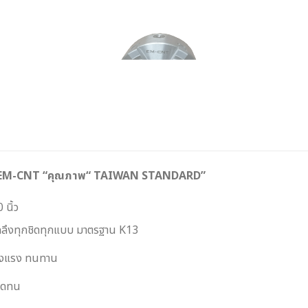
รู EM-CNT “คุณภาพ“ TAIWAN STANDARD”
 นิ้ว
งกลึงทุกชิดทุกแบบ มาตรฐาน K13
ข็งแรง ทนทาน
อึดทน