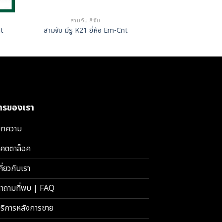
สามจับ สี่จับ
สามจับ ส
nt
สามจับ มีรู K21 ยี่ห้อ Em-Cnt
สามจับ มีรู รุ่นA K
การของเรา
ทความ
คตตาล็อค
กี่ยวกับเรา
ำถามที่พบ | FAQ
ริการหลังการขาย