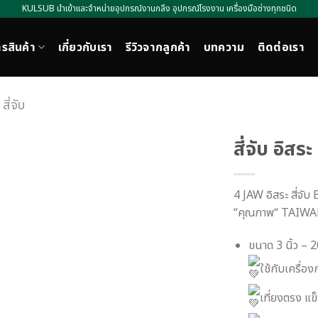
KULSUB นำเข้าและจำหน่ายอุปกรณ์งานกลึง อุปกรณ์โรงงาน เครื่องมือช่างทุกชนิด
รสินค้า
เกี่ยวกับเรา
รีวิวจากลูกค้า
บทความ
ติดต่อเรา
สี่จับ
สี่จับ อิส
4 JAW อิสระ สี่จ
“คุณภาพ“ TAIW
ขนาด 3 นิ้ว – 20
ใช้กับเครื่
เที่ยงตรง แ