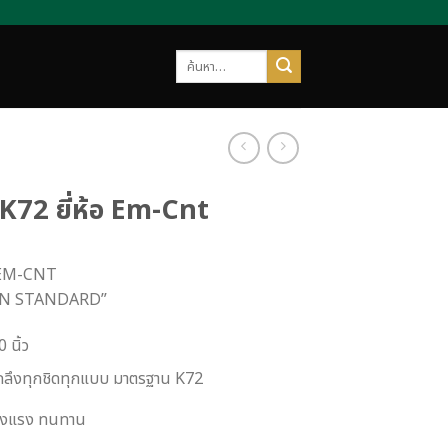
ค้นหา:
ระ K72 ยี่ห้อ Em-Cnt
ับ EM-CNT
AN STANDARD”
 นิ้ว
องกลึงทุกชิดทุกแบบ มาตรฐาน K72
ข็งแรง ทนทาน