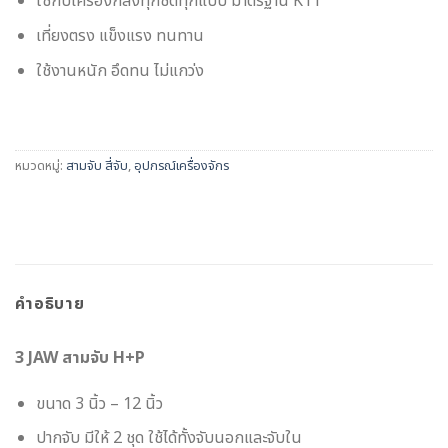
ใช้กับเครื่องกลึงทุกชิดทุกแบบ มาตรฐาน K11
เที่ยงตรง แข็งแรง ทนทาน
ใช้งานหนัก อึดทน ไม่แกว่ง
หมวดหมู่:
สามจับ สี่จับ
,
อุปกรณ์เครื่องจักร
คำอธิบาย
3 JAW สามจับ H+P
ขนาด 3 นิ้ว – 12 นิ้ว
ปากจับ มีให้ 2 ชุด ใช้ได้ทั้งจับนอกและจับใน