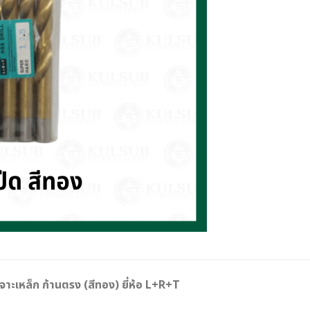
าะเหล็ก ก้านตรง (สีทอง) ยี่ห้อ L+R+T