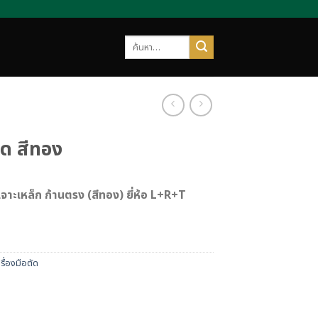
ค้นหา:
ีด สีทอง
าะเหล็ก ก้านตรง (สีทอง) ยี่ห้อ L+R+T
รื่องมือตัด