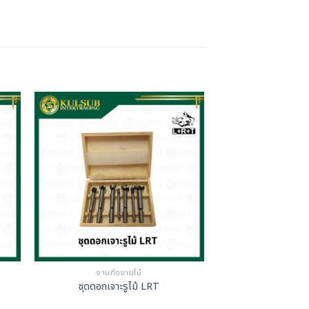
งานกัดงานไม้
ชุดดอกเจาะรูไม้ LRT