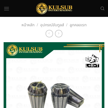
Skip
to
content
หน้าหลัก
/
อุปกรณ์จับทูลส์
/
ลูกคลอเรท