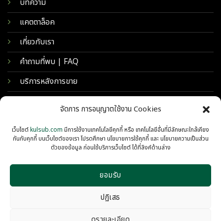
บทความ
แคตตาล็อค
เกี่ยวกับเรา
คำถามที่พบ | FAQ
บริการหลังการขาย
จัดการ การอนุญาตใช้งาน Cookies
เว็บไซต์
kulsub.com
มีการใช้งานเทคโนโลยีคุกกี้ หรือ เทคโนโลยีอื่นที่มีลักษณะใกล้เคียง
กันกับคุกกี้ บนเว็บไซต์ของเรา โปรดศึกษา นโยบายการใช้คุกกี้ และ นโยบายความเป็นส่วน
ตัวของข้อมูล ก่อนใช้บริการเว็บไซต์ ได้ที่ลิงค์ด้านล่าง
ยอมรับ
© 2026 KULSUB INTERTRADING
PRIVACY
COOKIES
ปฏิเสธ
ดูรายละเอียด