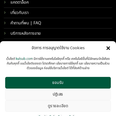
แคตตาล็อค
เกี่ยวกับเรา
คำถามที่พบ | FAQ
บริการหลังการขาย
จัดการ การอนุญาตใช้งาน Cookies
เว็บไซต์
kulsub.com
มีการใช้งานเทคโนโลยีคุกกี้ หรือ เทคโนโลยีอื่นที่มีลักษณะใกล้เคียง
กันกับคุกกี้ บนเว็บไซต์ของเรา โปรดศึกษา นโยบายการใช้คุกกี้ และ นโยบายความเป็นส่วน
ตัวของข้อมูล ก่อนใช้บริการเว็บไซต์ ได้ที่ลิงค์ด้านล่าง
ยอมรับ
© 2026 KULSUB INTERTRADING
PRIVACY
COOKIES
ปฏิเสธ
ดูรายละเอียด