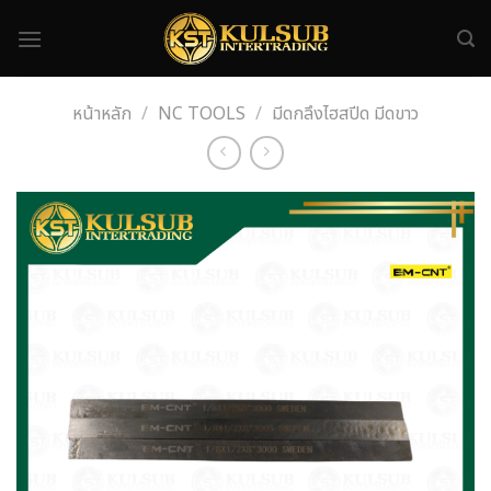
Skip
to
content
หน้าหลัก
/
NC TOOLS
/
มีดกลึงไฮสปีด มีดขาว