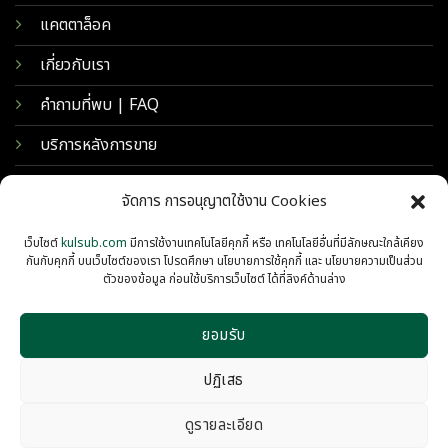
แคตตาล็อค
เกี่ยวกับเรา
คำถามที่พบ | FAQ
บริการหลังการขาย
จัดการ การอนุญาตใช้งาน Cookies
เว็บไซต์
kulsub.com
มีการใช้งานเทคโนโลยีคุกกี้ หรือ เทคโนโลยีอื่นที่มีลักษณะใกล้เคียง
กันกับคุกกี้ บนเว็บไซต์ของเรา โปรดศึกษา นโยบายการใช้คุกกี้ และ นโยบายความเป็นส่วน
ตัวของข้อมูล ก่อนใช้บริการเว็บไซต์ ได้ที่ลิงค์ด้านล่าง
ยอมรับ
© 2026 KULSUB INTERTRADING
PRIVACY
COOKIES
ปฏิเสธ
ดูรายละเอียด