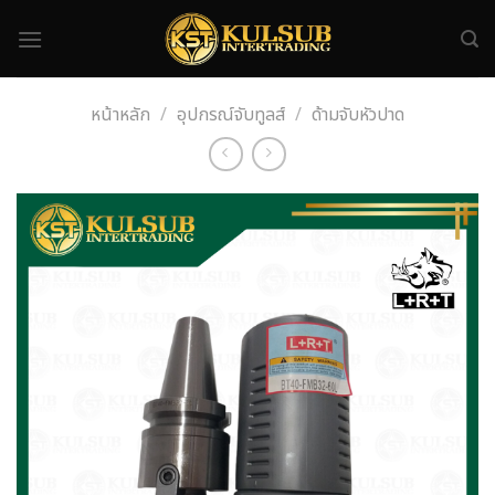
Skip
to
content
หน้าหลัก
/
อุปกรณ์จับทูลส์
/
ด้ามจับหัวปาด