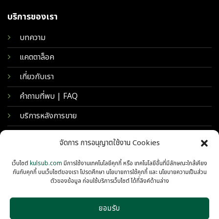
บริการของเรา
บทความ
แคตตาล็อค
เกี่ยวกับเรา
คำถามที่พบ | FAQ
บริการหลังการขาย
จัดการ การอนุญาตใช้งาน Cookies
เว็บไซต์
kulsub.com
มีการใช้งานเทคโนโลยีคุกกี้ หรือ เทคโนโลยีอื่นที่มีลักษณะใกล้เคียง
กันกับคุกกี้ บนเว็บไซต์ของเรา โปรดศึกษา นโยบายการใช้คุกกี้ และ นโยบายความเป็นส่วน
ตัวของข้อมูล ก่อนใช้บริการเว็บไซต์ ได้ที่ลิงค์ด้านล่าง
ยอมรับ
© 2026 KULSUB INTERTRADING