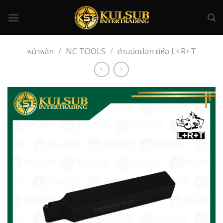
Skip
to
content
หน้าหลัก
/
NC TOOLS
/
ด้ามมีดปอก ยี่ห้อ L+R+T