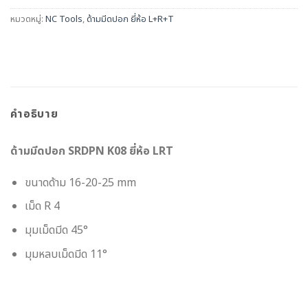
หมวดหมู่:
NC Tools
,
ด้ามมีดปอก ยี่ห้อ L+R+T
คำอธิบาย
ด้ามมีดปอก SRDPN K08 ยี่ห้อ LRT
ขนาดด้าม 16-20-25 mm
เม็ด R 4
มุมเม็ดมีด 45°
มุมหลบเม็ดมีด 11°