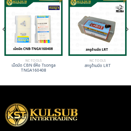
NC TOOLS
NC TOOLS
เม็ดมีด CBN ยี่ห้อ Tsonga
สกรูด้ามมีด LRT
TNGA160408