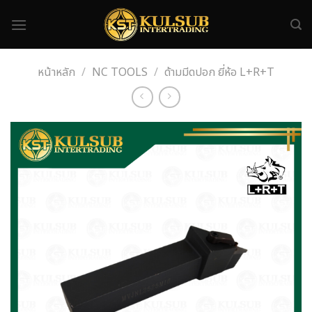
Skip
to
content
หน้าหลัก
/
NC TOOLS
/
ด้ามมีดปอก ยี่ห้อ L+R+T