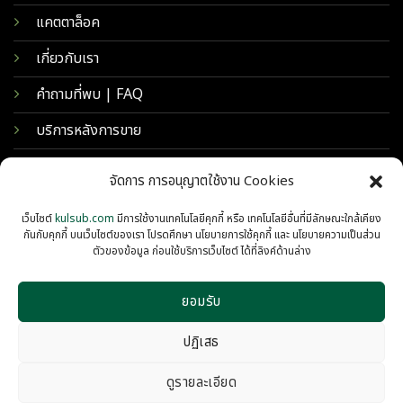
แคตตาล็อค
เกี่ยวกับเรา
คำถามที่พบ | FAQ
บริการหลังการขาย
จัดการ การอนุญาตใช้งาน Cookies
เว็บไซต์
kulsub.com
มีการใช้งานเทคโนโลยีคุกกี้ หรือ เทคโนโลยีอื่นที่มีลักษณะใกล้เคียง
กันกับคุกกี้ บนเว็บไซต์ของเรา โปรดศึกษา นโยบายการใช้คุกกี้ และ นโยบายความเป็นส่วน
ตัวของข้อมูล ก่อนใช้บริการเว็บไซต์ ได้ที่ลิงค์ด้านล่าง
ยอมรับ
© 2026 KULSUB INTERTRADING
PRIVACY
COOKIES
ปฏิเสธ
ดูรายละเอียด