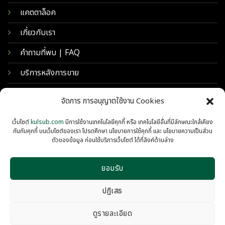
แคตตาล็อค
เกี่ยวกับเรา
คำถามที่พบ | FAQ
บริการหลังการขาย
จัดการ การอนุญาตใช้งาน Cookies
เว็บไซต์
kulsub.com
มีการใช้งานเทคโนโลยีคุกกี้ หรือ เทคโนโลยีอื่นที่มีลักษณะใกล้เคียง
กันกับคุกกี้ บนเว็บไซต์ของเรา โปรดศึกษา นโยบายการใช้คุกกี้ และ นโยบายความเป็นส่วน
ตัวของข้อมูล ก่อนใช้บริการเว็บไซต์ ได้ที่ลิงค์ด้านล่าง
ยอมรับ
© 2026 KULSUB INTERTRADING
PRIVACY
COOKIES
ปฏิเสธ
ดูรายละเอียด