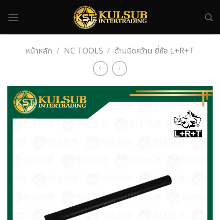
Skip
to
content
หน้าหลัก
/
NC TOOLS
/
ด้ามมีดคว้าน ยี่ห้อ L+R+T