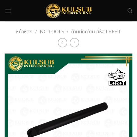
Skip
to
content
หน้าหลัก
/
NC TOOLS
/
ด้ามมีดคว้าน ยี่ห้อ L+R+T