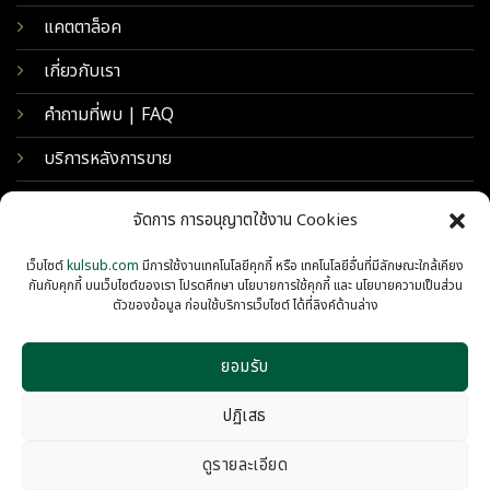
แคตตาล็อค
เกี่ยวกับเรา
คำถามที่พบ | FAQ
บริการหลังการขาย
จัดการ การอนุญาตใช้งาน Cookies
เว็บไซต์
kulsub.com
มีการใช้งานเทคโนโลยีคุกกี้ หรือ เทคโนโลยีอื่นที่มีลักษณะใกล้เคียง
กันกับคุกกี้ บนเว็บไซต์ของเรา โปรดศึกษา นโยบายการใช้คุกกี้ และ นโยบายความเป็นส่วน
ตัวของข้อมูล ก่อนใช้บริการเว็บไซต์ ได้ที่ลิงค์ด้านล่าง
ยอมรับ
© 2026 KULSUB INTERTRADING
PRIVACY
COOKIES
ปฏิเสธ
ดูรายละเอียด