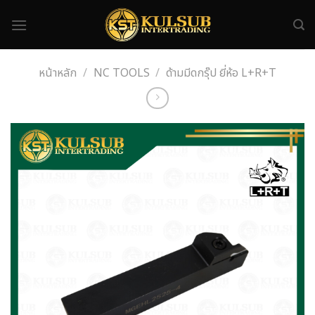
Skip
to
content
หน้าหลัก
/
NC TOOLS
/
ด้ามมีดกรุ๊ป ยี่ห้อ L+R+T