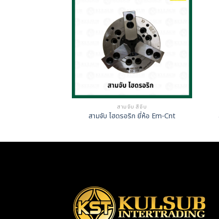
มิลลิ่ง
สามจับ สี่จับ
ลลิ่งมีฐาน
สามจับ ไฮดรอริก ยี่ห้อ Em-Cnt