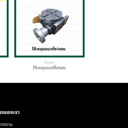
หัวแบ่ง
โต๊ะหมุนแนวตั้ง/นอน
การของเรา
ทความ