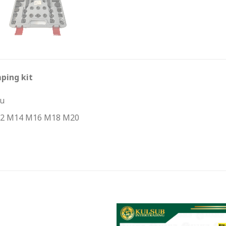
mping kit
้น
12 M14 M16 M18 M20