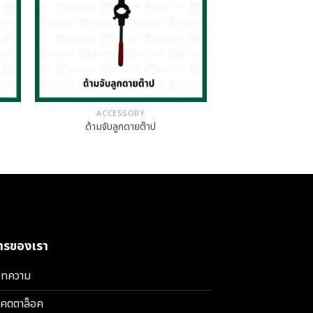
ACCESSORY
ด้ามจับลูกดายต๊าป
การของเรา
ทความ
คตตาล็อค