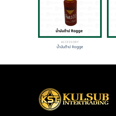
ESSORY
ACCESSORY
ตอกอักษร
น้ำมันต๊าป Rogge