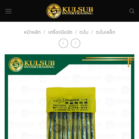
Skip
to
content
หน้าหลัก
/
เครื่องมือขัด
/
ตะไบ
/
ตะไบเหล็ก