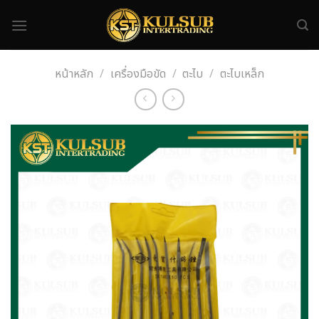
Skip
to
content
หน้าหลัก
/
เครื่องมือขัด
/
ตะไบ
/
ตะไบเหล็ก