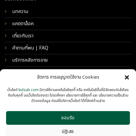
บทความ
แคตตาล็อค
เกี่ยวกับเรา
คำถามที่พบ | FAQ
บริการหลังการขาย
จัดการ การอนุญาตใช้งาน Cookies
เว็บไซต์
kulsub.com
มีการใช้งานเทคโนโลยีคุกกี้ หรือ เทคโนโลยีอื่นที่มีลักษณะใกล้เคียง
กันกับคุกกี้ บนเว็บไซต์ของเรา โปรดศึกษา นโยบายการใช้คุกกี้ และ นโยบายความเป็นส่วน
ตัวของข้อมูล ก่อนใช้บริการเว็บไซต์ ได้ที่ลิงค์ด้านล่าง
ยอมรับ
© 2026 KULSUB INTERTRADING
PRIVACY
COOKIES
ปฏิเสธ