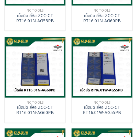
NC TOOLS
NC TOOLS
เม็ดมีด ยี่ห้อ ZCC-CT
เม็ดมีด ยี่ห้อ ZCC-CT
RT16.01N-AG55PB
RT16.01N-AG60PB
NC TOOLS
NC TOOLS
เม็ดมีด ยี่ห้อ ZCC-CT
เม็ดมีด ยี่ห้อ ZCC-CT
RT16.01N-AG60PB
RT16.01W-AG55PB