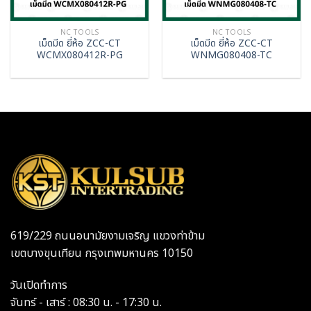
NC TOOLS
NC TOOLS
เม็ดมีด ยี่ห้อ ZCC-CT
เม็ดมีด ยี่ห้อ ZCC-CT
WCMX080412R-PG
WNMG080408-TC
619/229 ถนนอนามัยงามเจริญ แขวงท่าข้าม
เขตบางขุนเทียน กรุงเทพมหานคร 10150
วันเปิดทำการ
จันทร์ - เสาร์ : 08:30 น. - 17:30 น.