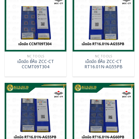
NC TOOLS
NC TOOLS
เม็ดมีด ยี่ห้อ ZCC-CT
เม็ดมีด ยี่ห้อ ZCC-CT
CCMT09T304
RT16.01N-AG55PB