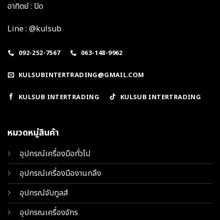
อาทิตย์ : ปิด
Line : @kulsub
092-252-7567
063-148-9962
KULSUBINTERTRADING@GMAIL.COM
KULSUB INTERTRADING
KULSUB INTERTRADING
หมวดหมู่สินค้า
อุปกรณ์เครื่องมือทั่วไป
อุปกรณ์เครื่องมืองานกลึง
อุปกรณ์จับทูลส์
อุปกรณเครื่องจักร