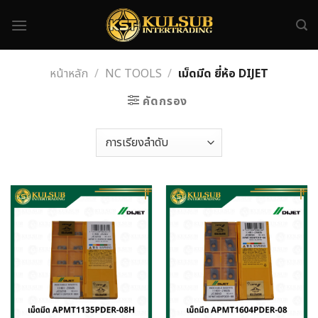
Skip
to
content
หน้าหลัก
/
NC TOOLS
/
เม็ดมีด ยี่ห้อ DIJET
คัดกรอง