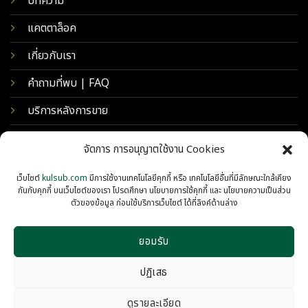
บทความ
แคตตาล็อค
เกี่ยวกับเรา
คำถามที่พบ | FAQ
บริการหลังการขาย
จัดการ การอนุญาตใช้งาน Cookies
เว็บไซต์
kulsub.com
มีการใช้งานเทคโนโลยีคุกกี้ หรือ เทคโนโลยีอื่นที่มีลักษณะใกล้เคียง
กันกับคุกกี้ บนเว็บไซต์ของเรา โปรดศึกษา นโยบายการใช้คุกกี้ และ นโยบายความเป็นส่วน
ตัวของข้อมูล ก่อนใช้บริการเว็บไซต์ ได้ที่ลิงค์ด้านล่าง
ยอมรับ
© 2026 KULSUB INTERTRADING
PRIVACY
COOKIES
ปฏิเสธ
ดูรายละเอียด