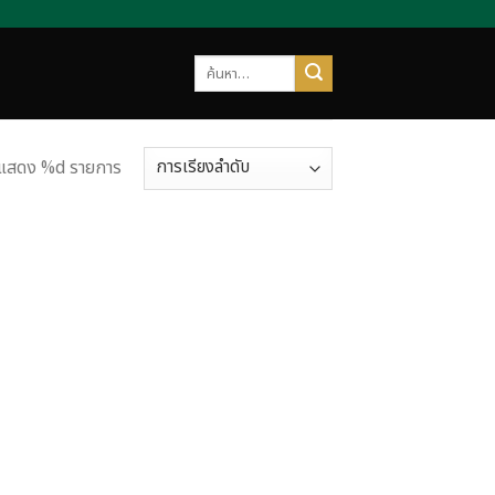
ค้นหา:
แสดง %d รายการ