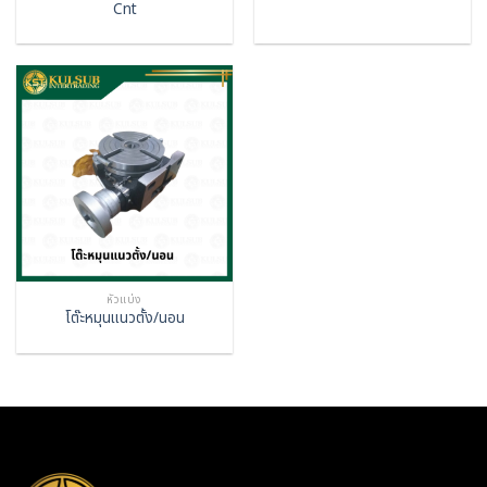
Cnt
หัวแบ่ง
โต๊ะหมุนแนวตั้ง/นอน