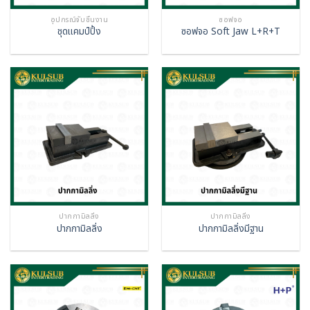
อุปกรณ์จับชิ้นงาน
ซอฟจอ
ชุดแคมป์ปิ้ง
ซอฟจอ Soft Jaw L+R+T
ปากกามิลลิ่ง
ปากกามิลลิ่ง
ปากกามิลลิ่ง
ปากกามิลลิ่งมีฐาน