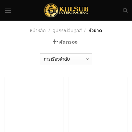
Skip
to
content
หน้าหลัก
/
อุปกรณ์จับทูลส์
/
หัวปาด
คัดกรอง